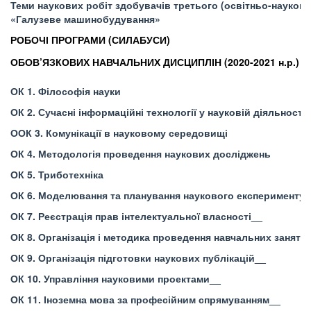
Теми наукових робіт здобувачів третього (освітньо-науковог
«Галузеве машинобудування»
РОБОЧІ ПРОГРАМИ (СИЛАБУСИ)
ОБОВ’ЯЗКОВИХ НАВЧАЛЬНИХ ДИСЦИПЛІН (2020-2021 н.р.)
ОК 1. Філософія науки
ОК 2. Сучасні інформаційні технології у науковій діяльності
ООК 3. Комунікації в науковому середовищі
ОК 4. Методологія проведення наукових досліджень
ОК 5. Триботехніка
ОК 6. Моделювання та планування наукового експерименту
ОК 7. Реєстрація прав інтелектуальної власності__
ОК 8. Організація і методика проведення навчальних занять
ОК 9. Організація підготовки наукових публікацій__
ОК 10. Управління науковими проектами__
ОК 11. Іноземна мова за професійним спрямуванням__