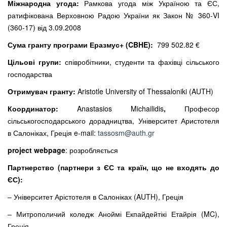
Міжнародна угода:
Рамкова угода між Україною та ЄС,
ратифікована Верховною Радою України як Закон № 360-VI
(360-17) від 3.09.2008
Сума гранту програми Еразмус+ (CBHE):
799 502.82 €
Цільові групи:
співробітники, студенти та фахівці сільського
господарства
Отримувач гранту:
Aristotle University of Thessaloniki (AUTH)
Координатор:
Anastasios Michailidis
,
Професор
сільськогосподарського дорадництва, Університет Аристотеля
в Салоніках, Греція e-mail:
tassosm@auth.gr
project webpage
: розробляється
Партнерство (партнери з ЄС та країн, що не входять до
ЄС):
– Університет Арістотеля в Салоніках (AUTH), Греція
– Митрополичий коледж Аноймі Екпайдейтікі Етайрія (MC),
Греція