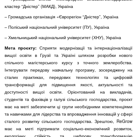
кластер “Дністер” (МАКД), Україна
– Громадська організація «Єврорегіон “Дністер”, Україна
– Поліський національний університет (ПУ), Україна
– Хмельницький національний університет (ХНУ), Україна
Мета проєкту:
Сприяти модернізації та інтернаціоналізації
вищої освіти в Грузії та Україні шляхом розробки нового
спільного магістерського курсу з точного землеробства.
Інтегрувати передову навчальну програму, зосереджену на
сталих практиках, передових технологіях та цифровій
трансформації для підвищення якості, актуальності та
доступності вищої освіти. Орієнтований на викладачів,
студентів та фахівців у галузі сільського господарства, проєкт
має на меті забезпечити ці групи необхідними компетенціями
та навичками для лідерства та впровадження інновацій у сфері
сталого розвитку сільського господарства. Зрештою, ReGrow
має на меті підтримати соціально-економічний розвиток,
екологічну стійкість та цифрову трансформацію