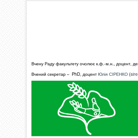
Вчену Раду факультету очолює к.ф.-м.н., доцент, д
Вчений секретар – PhD, доцент
Юлія СІРЕНКО
(
sir