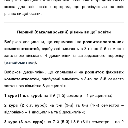
кожна для всіх освітніх програм, що реалізуються на всіх
рівнях вищої освіти.
Перший (бакалаврський) рівень вищої освіти
Вибіркові дисципліни, що спрямовані на
розвиток загальних
компетентностей
, здобувачі вивчають з 3-го по 5-й семестр
загальною кількістю 4 дисципліни із затвердженого переліку
(
ознайомитися
).
Вибіркові дисципліни, що спрямовані на
розвиток фахових
компетентностей
, здобувачі вивчають з 3-го по 8-й семестр
загальною кількістю 8 дисциплін:
1 курс (1 с.т. курс):
на 3-й (1-й) семестр – 1 дисципліна;
2 курс (2 с.т. курс):
на 5-й (3-й) та 6-й (4-й) семестри –
відповідно – 1 дисципліна та 2 дисципліни;
3 курс (3 с.т. курс):
на 7-й (5-й) і 8-й (6-й) семестри – по 2