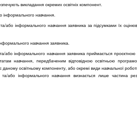
езпечують викладання окремих освітніх компонент.
о інформального навчання.
та/або інформального навчання заявника за підсумками їх оцінюв
інформального навчання заявника.
та/або інформального навчання заявника приймається проєктною 
льтатам навчання, передбаченим відповідною освітньою програм
дає даному освітньому компоненту, або окремі види навчальної робот
 та/або інформального навчання визнається лише частина рез