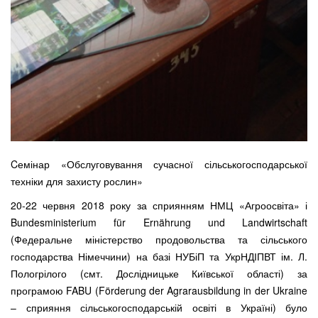
Cемінар «Обслуговування сучасної сільськогосподарської
техніки для захисту рослин»
20-22 червня 2018 року за сприянням НМЦ «Агроосвіта» і
Bundesministerium für Ernährung und Landwirtschaft
(Федеральне міністерство продовольства та сільського
господарства Німеччини) на базі НУБіП та УкрНДІПВТ ім. Л.
Пологрілого (смт. Дослідницьке Київської області) за
програмою FABU (Förderung der Agrarausbildung in der Ukraine
– сприяння сільськогосподарській освіті в Україні) було