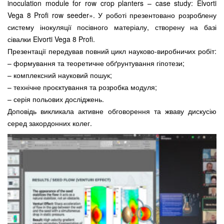
inoculation module for row crop planters – case study: Elvorti
Vega 8 Profi row seeder». У роботі презентовано розроблену
систему інокуляції посівного матеріалу, створену на базі
сівалки Elvorti Vega 8 Profi.
Презентації передував повний цикл науково-виробничих робіт:
– формування та теоретичне обґрунтування гіпотези;
– комплексний науковий пошук;
– технічне проєктування та розробка модуля;
– серія польових досліджень.
Доповідь викликала активне обговорення та жваву дискусію
серед закордонних колег.